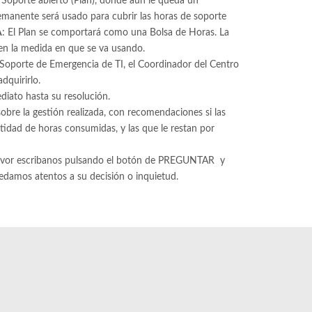
 Soporte abierto (Plan), donde aún le queda un
emanente será usado para cubrir las horas de soporte
A
: El Plan se comportará como una Bolsa de Horas. La
n la medida en que se va usando.
 Soporte de Emergencia de TI, el Coordinador del Centro
quirirlo. ​
diato hasta su resolución.
 sobre la gestión realizada, con recomendaciones si las
antidad de horas consumidas, y las que le restan por
 favor escribanos pulsando el botón de PREGUNTAR y
edamos atentos a su decisión o inquietud.