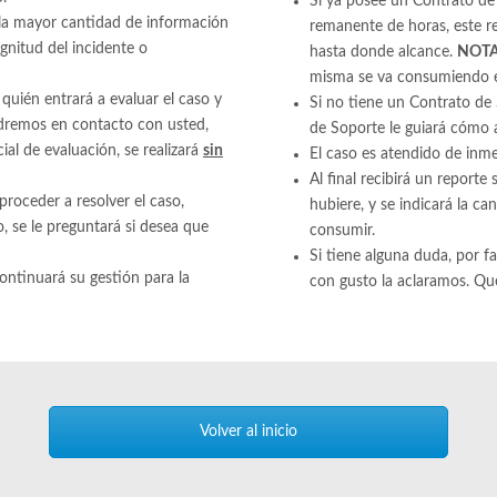
Si ya posee un Contrato de
a mayor cantidad de información
remanente de horas, este r
gnitud del incidente o
hasta donde alcance.
NOT
misma se va consumiendo e
 quién entrará a evaluar el caso y
Si no tiene un Contrato de
ndremos en contacto con usted,
de Soporte le guiará cómo ad
cial de evaluación, se realizará
sin
El caso es atendido de inme
Al final recibirá un reporte
proceder a resolver el caso,
hubiere, y se indicará la c
, se le preguntará si desea que
consumir.
Si tiene alguna duda, por
continuará su gestión para la
con gusto la aclaramos. Qu
Volver al inicio