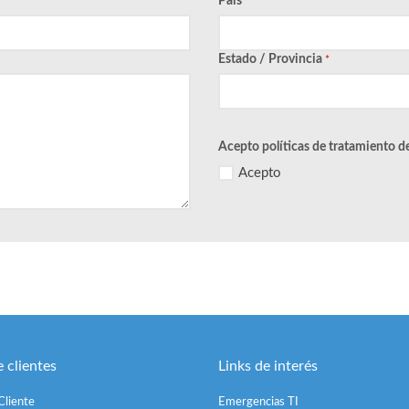
País
*
Estado / Provincia
*
Acepto políticas de tratamiento d
Acepto
 clientes
Links de interés
Cliente
Emergencias TI