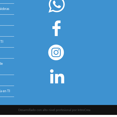
iobras
 TI
de
a en TI
Desarrollado con alto nivel profesional por
IntroCrea