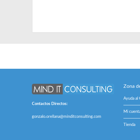
Zona de
Ayuda al 
Contactos Directos:
Mi cuent
gonzalo.orellana@minditconsulting.com
Tienda