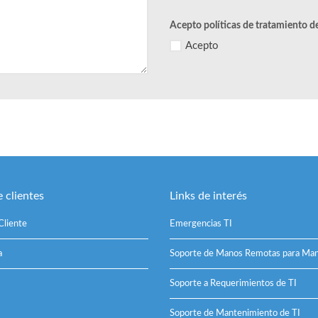
Acepto políticas de tratamiento d
Acepto
 clientes
Links de interés
Cliente
Emergencias TI
a
Soporte de Manos Remotas para Man
Soporte a Requerimientos de TI
Soporte de Mantenimiento de TI