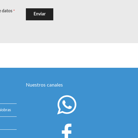
e datos
*
Enviar
Nuestros canales
iobras