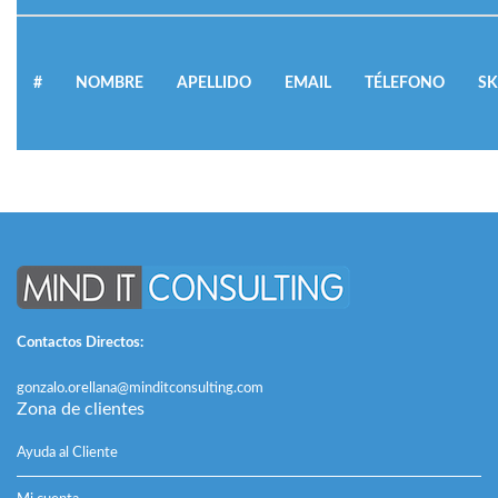
#
NOMBRE
APELLIDO
EMAIL
TÉLEFONO
S
Contactos Directos:
gonzalo.orellana@minditconsulting.com
Zona de clientes
Ayuda al Cliente